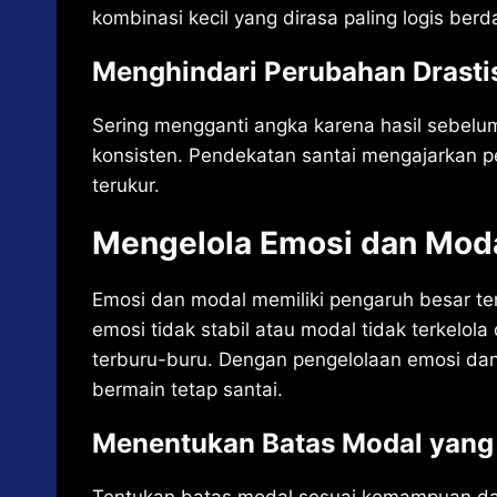
kombinasi kecil yang dirasa paling logis ber
Menghindari Perubahan Drasti
Sering mengganti angka karena hasil sebelum
konsisten. Pendekatan santai mengajarkan p
terukur.
Mengelola Emosi dan Moda
Emosi dan modal memiliki pengaruh besar t
emosi tidak stabil atau modal tidak terkelo
terburu-buru. Dengan pengelolaan emosi da
bermain tetap santai.
Menentukan Batas Modal yan
Tentukan batas modal sesuai kemampuan dan