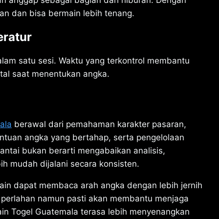
kan dan bisa bermain lebih tenang.
ratur
dalam satu sesi. Waktu yang terkontrol membantu
tal saat menentukan angka.
ala
berawal dari pemahaman karakter pasaran,
ntuan angka yang bertahap, serta pengelolaan
antai bukan berarti mengabaikan analisis,
h mudah dijalani secara konsisten.
in dapat membaca arah angka dengan lebih jernih
ara perlahan namun pasti akan membantu menjaga
in Togel Guatemala terasa lebih menyenangkan