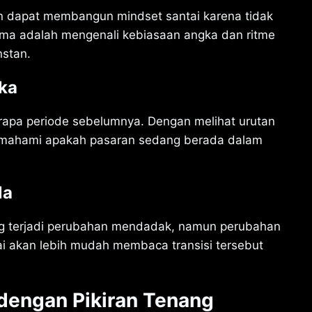
n dapat membangun mindset santai karena tidak
ama adalah mengenali kebiasaan angka dan ritme
nstan.
ka
erapa periode sebelumnya. Dengan melihat urutan
memahami apakah pasaran sedang berada dalam
la
dang terjadi perubahan mendadak, namun perubahan
ntai akan lebih mudah membaca transisi tersebut
dengan Pikiran Tenang