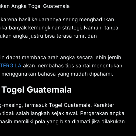
i karena hasil keluarannya sering menghadirkan
uka banyak kemungkinan strategi. Namun, tanpa
kan angka justru bisa terasa rumit dan
n dapat membaca arah angka secara lebih jernih
TERGILA
akan membahas tips santai menentukan
n menggunakan bahasa yang mudah dipahami.
 Togel Guatemala
ing-masing, termasuk Togel Guatemala. Karakter
n tidak salah langkah sejak awal. Pergerakan angka
sih memiliki pola yang bisa diamati jika dilakukan