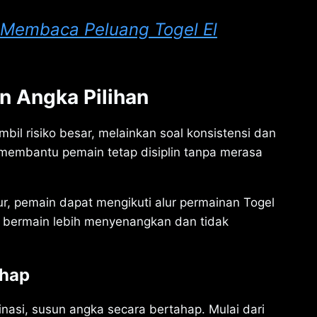
l Membaca Peluang Togel El
n Angka Pilihan
l risiko besar, melainkan soal konsistensi dan
membantu pemain tetap disiplin tanpa merasa
ur, pemain dapat mengikuti alur permainan Togel
s bermain lebih menyenangkan dan tidak
ahap
nasi, susun angka secara bertahap. Mulai dari