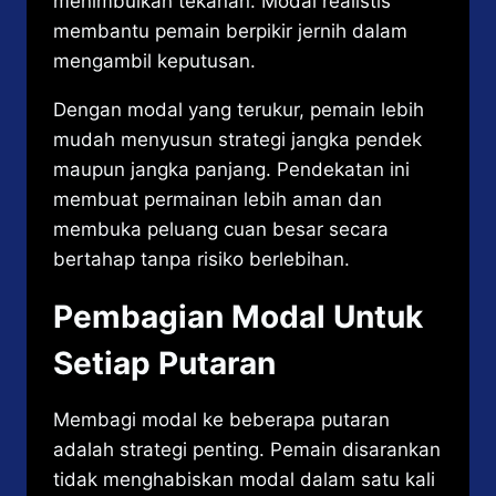
menimbulkan tekanan. Modal realistis
membantu pemain berpikir jernih dalam
mengambil keputusan.
Dengan modal yang terukur, pemain lebih
mudah menyusun strategi jangka pendek
maupun jangka panjang. Pendekatan ini
membuat permainan lebih aman dan
membuka peluang cuan besar secara
bertahap tanpa risiko berlebihan.
Pembagian Modal Untuk
Setiap Putaran
Membagi modal ke beberapa putaran
adalah strategi penting. Pemain disarankan
tidak menghabiskan modal dalam satu kali