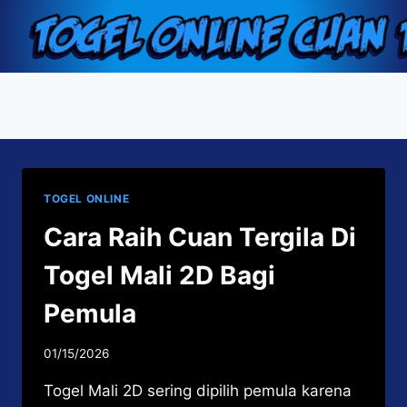
Skip
to
content
Togel Baru
TOGEL ONLINE
Cara Raih Cuan Tergila Di
Togel Mali 2D Bagi
Pemula
01/15/2026
Togel Mali 2D sering dipilih pemula karena