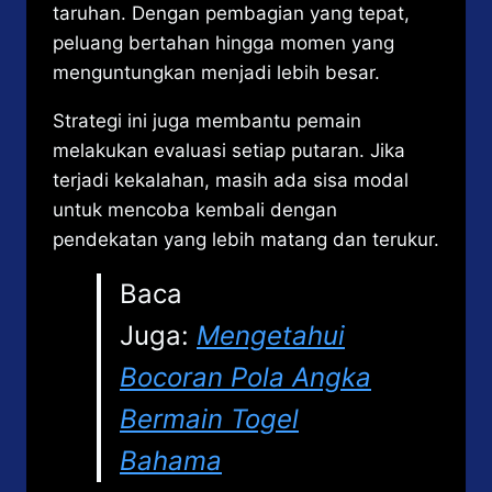
taruhan. Dengan pembagian yang tepat,
peluang bertahan hingga momen yang
menguntungkan menjadi lebih besar.
Strategi ini juga membantu pemain
melakukan evaluasi setiap putaran. Jika
terjadi kekalahan, masih ada sisa modal
untuk mencoba kembali dengan
pendekatan yang lebih matang dan terukur.
Baca
Juga:
Mengetahui
Bocoran Pola Angka
Bermain Togel
Bahama