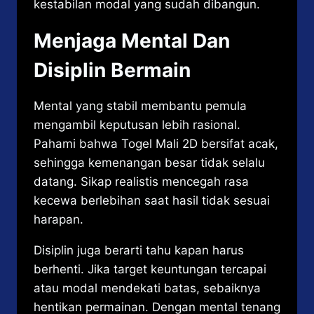
kestabilan modal yang sudah dibangun.
Menjaga Mental Dan
Disiplin Bermain
Mental yang stabil membantu pemula
mengambil keputusan lebih rasional.
Pahami bahwa Togel Mali 2D bersifat acak,
sehingga kemenangan besar tidak selalu
datang. Sikap realistis mencegah rasa
kecewa berlebihan saat hasil tidak sesuai
harapan.
Disiplin juga berarti tahu kapan harus
berhenti. Jika target keuntungan tercapai
atau modal mendekati batas, sebaiknya
hentikan permainan. Dengan mental tenang