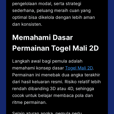
pengelolaan modal, serta strategi
sederhana, peluang meraih cuan yang
optimal bisa dikelola dengan lebih aman
dan konsisten.
Memahami Dasar
Permainan Togel Mali 2D
Langkah awal bagi pemula adalah
memahami konsep dasar
Togel Mali 2D
.
Permainan ini menebak dua angka terakhir
dari hasil keluaran resmi. Risiko relatif lebih
rendah dibanding 3D atau 4D, sehingga
cocok untuk belajar membaca pola dan
ritme permainan.
Selain aturan angka, pemula perlu