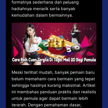
formatnya sederhana dan peluang
hadiahnya menarik serta banyak
kemudahan dalam bermainnya.
Meski terlihat mudah, banyak pemain baru
belum memahami cara bermain yang tepat
sehingga hasilnya kurang maksimal. Artikel
ini membahas panduan praktis dan realistis
untuk pemula agar dapat bermain lebih
terarah. Dengan pemahaman dasar,