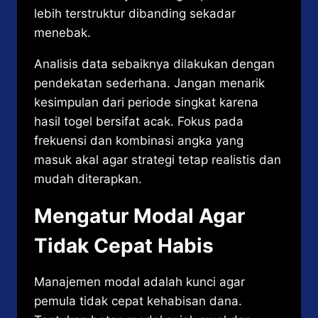
lebih terstruktur dibanding sekadar
menebak.
Analisis data sebaiknya dilakukan dengan
pendekatan sederhana. Jangan menarik
kesimpulan dari periode singkat karena
hasil togel bersifat acak. Fokus pada
frekuensi dan kombinasi angka yang
masuk akal agar strategi tetap realistis dan
mudah diterapkan.
Mengatur Modal Agar
Tidak Cepat Habis
Manajemen modal adalah kunci agar
pemula tidak cepat kehabisan dana.