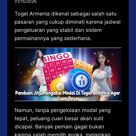
01/15/2026
Togel Armenia dikenal sebagai salah satu
pasaran yang cukup diminati karena jadwal
pengeluaran yang stabil dan sistem
permainannya yang sederhana.
Namun, tanpa pengelolaan modal yang
tepat, peluang cuan besar akan sulit
dicapai. Banyak pemain gagal bukan
karena salah memilih angka, melainkan