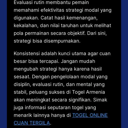
Evaluasi rutin membantu pemain
memahami efektivitas strategi modal yang
digunakan. Catat hasil kemenangan,
kekalahan, dan nilai taruhan untuk melihat
pola permainan secara objektif. Dari sini,
strategi bisa disempurnakan.
Konsistensi adalah kunci utama agar cuan
besar bisa tercapai. Jangan mudah
mengubah strategi hanya karena hasil
sesaat. Dengan pengelolaan modal yang
disiplin, evaluasi rutin, dan mental yang
stabil, peluang sukses di Togel Armenia
akan meningkat secara signifikan. Simak
juga informasi seputaran togel yang
menarik lainnya hanya di
TOGEL ONLINE
CUAN TERGILA
.