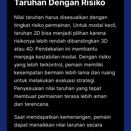
Taruhan Dengan Risiko
Nilai taruhan harus disesuaikan dengan
tingkat risiko permainan. Untuk modal kecil,
taruhan 2D bisa menjadi pilihan karena
risikonya lebih rendah dibandingkan 3D
atau 4D. Pendekatan ini membantu
menjaga kestabilan modal. Dengan risiko
yang lebih terkontrol, pemain memiliki
kesempatan bermain lebih lama dan ruang
untuk melakukan evaluasi strategi.
Penyesuaian nilai taruhan yang tepat
membuat permainan terasa lebih aman
dan terencana.
Saat mendapatkan kemenangan, pemain
dapat menaikkan nilai taruhan secara