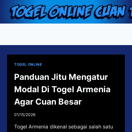
Skip
to
content
Togel Armenia
TOGEL ONLINE
Panduan Jitu Mengatur
Modal Di Togel Armenia
Agar Cuan Besar
01/15/2026
Togel Armenia dikenal sebagai salah satu