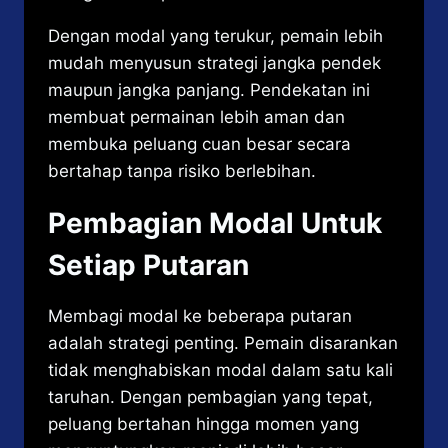
Dengan modal yang terukur, pemain lebih
mudah menyusun strategi jangka pendek
maupun jangka panjang. Pendekatan ini
membuat permainan lebih aman dan
membuka peluang cuan besar secara
bertahap tanpa risiko berlebihan.
Pembagian Modal Untuk
Setiap Putaran
Membagi modal ke beberapa putaran
adalah strategi penting. Pemain disarankan
tidak menghabiskan modal dalam satu kali
taruhan. Dengan pembagian yang tepat,
peluang bertahan hingga momen yang