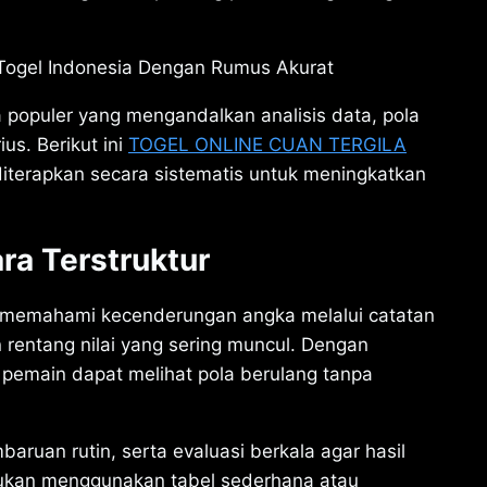
a populer yang mengandalkan analisis data, pola
ius. Berikut ini
TOGEL ONLINE CUAN TERGILA
iterapkan secara sistematis untuk meningkatkan
ara Terstruktur
u memahami kecenderungan angka melalui catatan
 rentang nilai yang sering muncul. Dengan
pemain dapat melihat pola berulang tanpa
ruan rutin, serta evaluasi berkala agar hasil
lakukan menggunakan tabel sederhana atau