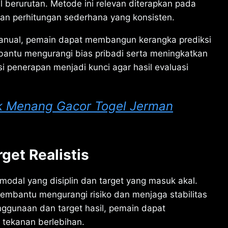
l berurutan. Metode ini relevan diterapkan pada
an perhitungan sederhana yang konsisten.
anual, pemain dapat membangun kerangka prediksi
mbantu mengurangi bias pribadi serta meningkatkan
i penerapan menjadi kunci agar hasil evaluasi
 Menang Gacor Togel Jerman
get Realistis
n modal yang disiplin dan target yang masuk akal.
mbantu mengurangi risiko dan menjaga stabilitas
gunaan dan target hasil, pemain dapat
 tekanan berlebihan.