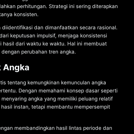
ahkan perhitungan. Strategi ini sering diterapkan
tanya konsisten.
iidentifikasi dan dimanfaatkan secara rasional.
ari keputusan impulsif, menjaga konsistensi
i hasil dari waktu ke waktu. Hal ini membuat
n dengan perubahan tren angka.
k Angka
tis tentang kemungkinan kemunculan angka
tertentu. Dengan memahami konsep dasar seperti
t menyaring angka yang memiliki peluang relatif
an hasil instan, tetapi membantu mempersempit
 dengan membandingkan hasil lintas periode dan