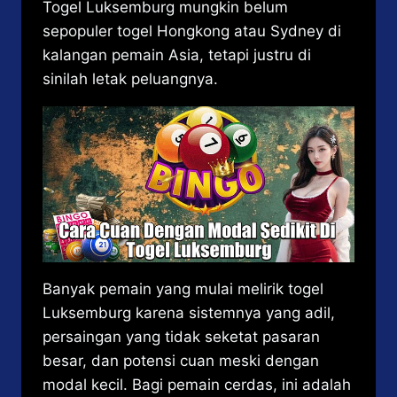
Togel Luksemburg mungkin belum
sepopuler togel Hongkong atau Sydney di
kalangan pemain Asia, tetapi justru di
sinilah letak peluangnya.
Banyak pemain yang mulai melirik togel
Luksemburg karena sistemnya yang adil,
persaingan yang tidak seketat pasaran
besar, dan potensi cuan meski dengan
modal kecil. Bagi pemain cerdas, ini adalah