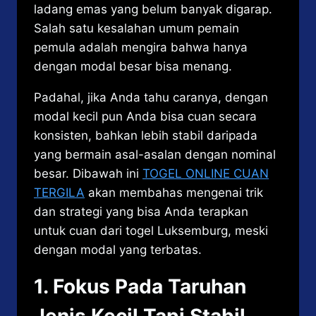
ladang emas yang belum banyak digarap.
Salah satu kesalahan umum pemain
pemula adalah mengira bahwa hanya
dengan modal besar bisa menang.
Padahal, jika Anda tahu caranya, dengan
modal kecil pun Anda bisa cuan secara
konsisten, bahkan lebih stabil daripada
yang bermain asal-asalan dengan nominal
besar. Dibawah ini
TOGEL ONLINE CUAN
TERGILA
akan membahas mengenai trik
dan strategi yang bisa Anda terapkan
untuk cuan dari togel Luksemburg, meski
dengan modal yang terbatas.
1. Fokus Pada Taruhan