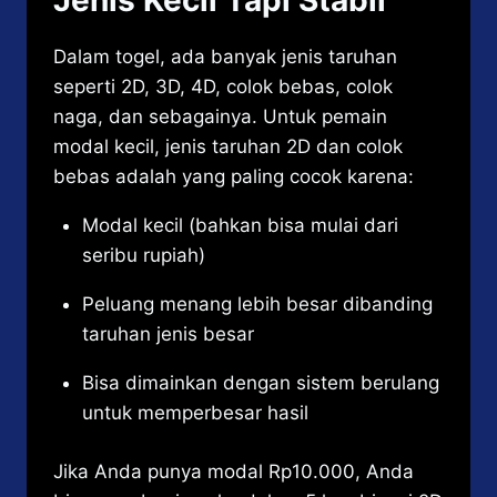
Jenis Kecil Tapi Stabil
Dalam togel, ada banyak jenis taruhan
seperti 2D, 3D, 4D, colok bebas, colok
naga, dan sebagainya. Untuk pemain
modal kecil, jenis taruhan 2D dan colok
bebas adalah yang paling cocok karena:
Modal kecil (bahkan bisa mulai dari
seribu rupiah)
Peluang menang lebih besar dibanding
taruhan jenis besar
Bisa dimainkan dengan sistem berulang
untuk memperbesar hasil
Jika Anda punya modal Rp10.000, Anda