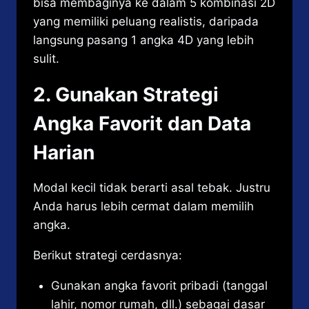
bisa membaginya ke dalam 5 kombinasi 2D
yang memiliki peluang realistis, daripada
langsung pasang 1 angka 4D yang lebih
sulit.
2. Gunakan Strategi
Angka Favorit dan Data
Harian
Modal kecil tidak berarti asal tebak. Justru
Anda harus lebih cermat dalam memilih
angka.
Berikut strategi cerdasnya:
Gunakan angka favorit pribadi (tanggal
lahir, nomor rumah, dll.) sebagai dasar