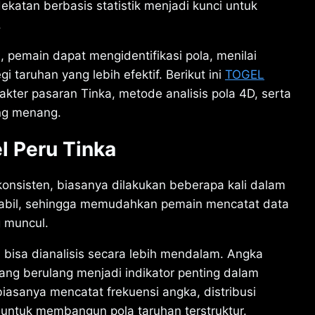
katan berbasis statistik menjadi kunci untuk
.
pemain dapat mengidentifikasi pola, menilai
taruhan yang lebih efektif. Berikut ini
TOGEL
ter pasaran Tinka, metode analisis pola 4D, serta
ang menang.
l Peru Tinka
nsisten, biasanya dilakukan beberapa kali dalam
tabil, sehingga memudahkan pemain mencatat data
g muncul.
bisa dianalisis secara lebih mendalam. Angka
ang berulang menjadi indikator penting dalam
asanya mencatat frekuensi angka, distribusi
 untuk membangun pola taruhan terstruktur.