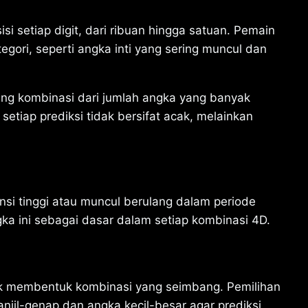
setiap digit, dari ribuan hingga satuan. Pemain
ori, seperti angka inti yang sering muncul dan
g kombinasi dari jumlah angka yang banyak
 setiap prediksi tidak bersifat acak, melainkan
nsi tinggi atau muncul berulang dalam periode
a ini sebagai dasar dalam setiap kombinasi 4D.
uk membentuk kombinasi yang seimbang. Pemilihan
njil-genap dan angka kecil-besar agar prediksi