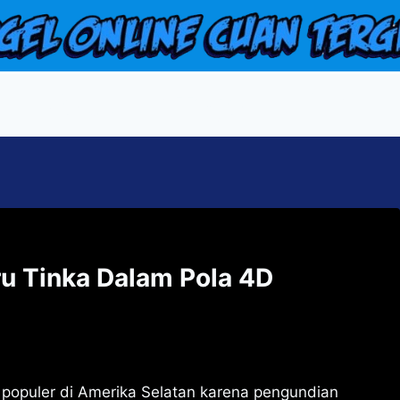
Keluaran Togel Hari Ini
ru Tinka Dalam Pola 4D
 populer di Amerika Selatan karena pengundian