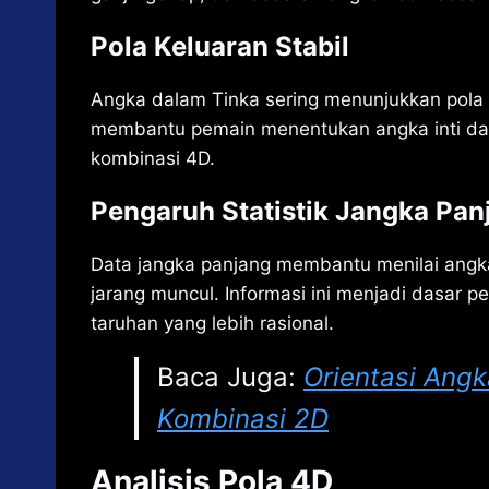
Pola Keluaran Stabil
Angka dalam Tinka sering menunjukkan pola t
membantu pemain menentukan angka inti da
kombinasi 4D.
Pengaruh Statistik Jangka Pan
Data jangka panjang membantu menilai angk
jarang muncul. Informasi ini menjadi dasar 
taruhan yang lebih rasional.
Baca Juga:
Orientasi Ang
Kombinasi 2D
Analisis Pola 4D