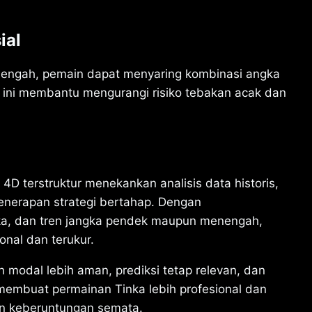
ial
nengah, pemain dapat menyaring kombinasi angka
es ini membantu mengurangi risiko tebakan acak dan
 4D terstruktur menekankan analisis data historis,
 penerapan strategi bertahap. Dengan
gka, dan tren jangka pendek maupun menengah,
nal dan terukur.
modal lebih aman, prediksi tetap relevan, dan
membuat permainan Tinka lebih profesional dan
an keberuntungan semata.