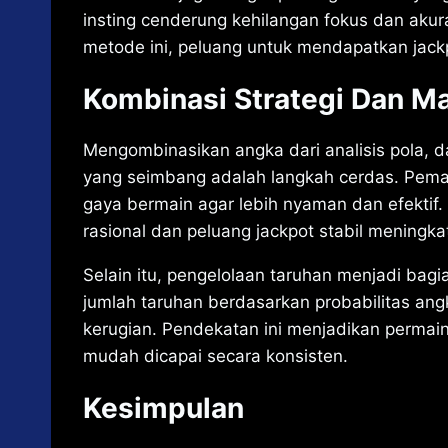
insting cenderung kehilangan fokus dan akur
metode ini, peluang untuk mendapatkan jackpot
Kombinasi Strategi Dan M
Mengombinasikan angka dari analisis pola, da
yang seimbang adalah langkah cerdas. Pema
gaya bermain agar lebih nyaman dan efektif.
rasional dan peluang jackpot stabil meningka
Selain itu, pengelolaan taruhan menjadi bagi
jumlah taruhan berdasarkan probabilitas an
kerugian. Pendekatan ini menjadikan permaina
mudah dicapai secara konsisten.
Kesimpulan