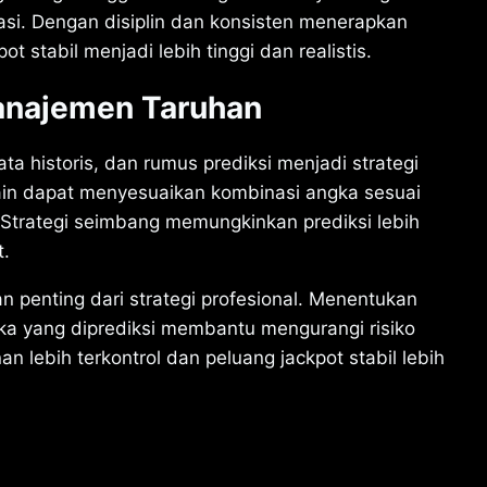
asi. Dengan disiplin dan konsisten menerapkan
 stabil menjadi lebih tinggi dan realistis.
anajemen Taruhan
ta historis, dan rumus prediksi menjadi strategi
in dapat menyesuaikan kombinasi angka sesuai
 Strategi seimbang memungkinkan prediksi lebih
t.
an penting dari strategi profesional. Menentukan
gka yang diprediksi membantu mengurangi risiko
n lebih terkontrol dan peluang jackpot stabil lebih