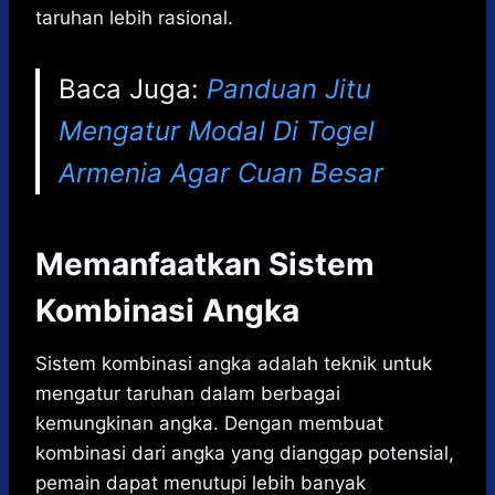
taruhan lebih rasional.
Baca Juga:
Panduan Jitu
Mengatur Modal Di Togel
Armenia Agar Cuan Besar
Memanfaatkan Sistem
Kombinasi Angka
Sistem kombinasi angka adalah teknik untuk
mengatur taruhan dalam berbagai
kemungkinan angka. Dengan membuat
kombinasi dari angka yang dianggap potensial,
pemain dapat menutupi lebih banyak