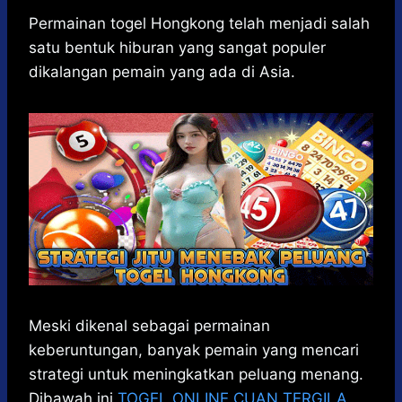
a
h
k
e
i
e
h
c
a
y
l
n
s
a
Permainan togel Hongkong telah menjadi salah
e
t
p
e
e
s
r
satu bentuk hiburan yang sangat populer
b
s
e
g
e
e
dikalangan pemain yang ada di Asia.
o
A
r
n
o
p
a
g
k
p
m
e
r
Meski dikenal sebagai permainan
keberuntungan, banyak pemain yang mencari
strategi untuk meningkatkan peluang menang.
Dibawah ini
TOGEL ONLINE CUAN TERGILA