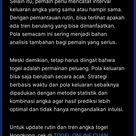
Selain itu, pemain perlu mencatat interval
keluaran angka yang sama atau hampir sama.
Dengan pemantauan rutin, bisa terlihat apakah
ada tren berulang yang bisa dimanfaatkan.
Pola semacam ini sering menjadi bahan
analisis tambahan bagi pemain yang serius.
Meski demikian, tetap harus diingat bahwa
togel adalah permainan peluang. Pola keluaran
bisa saja berubah secara acak. Strategi
berbasis waktu dan pola keluaran sebaiknya
dipadukan dengan metode statistik dan
kombinasi angka agar hasil prediksi lebih
optimal dan tidak hanya mengandalkan intuisi.
Untuk update rutin dan tren angka togel
Hongkong, cek di
TOGEL ONLINE CUAN