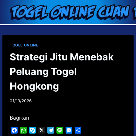
Skip
to
content
TOGEL ONLINE
Strategi Jitu Menebak
Peluang Togel
Hongkong
01/19/2026
Bagikan
F
W
S
X
T
L
M
S