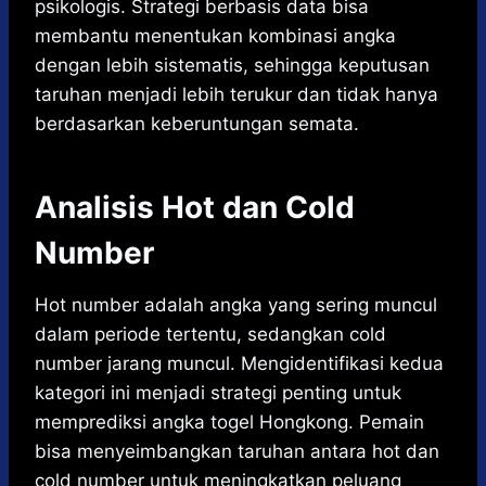
psikologis. Strategi berbasis data bisa
membantu menentukan kombinasi angka
dengan lebih sistematis, sehingga keputusan
taruhan menjadi lebih terukur dan tidak hanya
berdasarkan keberuntungan semata.
Analisis Hot dan Cold
Number
Hot number adalah angka yang sering muncul
dalam periode tertentu, sedangkan cold
number jarang muncul. Mengidentifikasi kedua
kategori ini menjadi strategi penting untuk
memprediksi angka togel Hongkong. Pemain
bisa menyeimbangkan taruhan antara hot dan
cold number untuk meningkatkan peluang