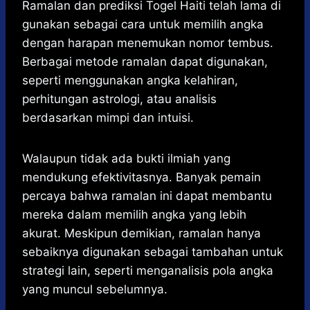
Ramalan dan prediksi Togel Haiti telah lama di
gunakan sebagai cara untuk memilih angka
dengan harapan menemukan nomor tembus.
Berbagai metode ramalan dapat digunakan,
seperti menggunakan angka kelahiran,
perhitungan astrologi, atau analisis
berdasarkan mimpi dan intuisi.
Walaupun tidak ada bukti ilmiah yang
mendukung efektivitasnya. Banyak pemain
percaya bahwa ramalan ini dapat membantu
mereka dalam memilih angka yang lebih
akurat. Meskipun demikian, ramalan hanya
sebaiknya digunakan sebagai tambahan untuk
strategi lain, seperti menganalisis pola angka
yang muncul sebelumnya.