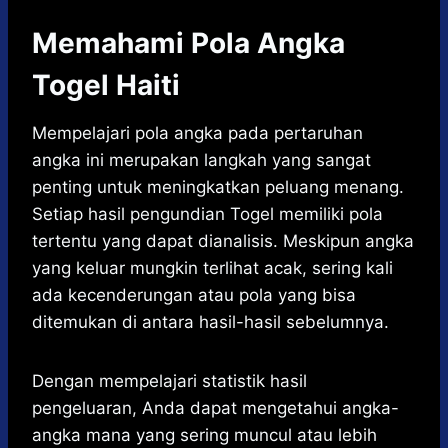
Memahami Pola Angka
Togel Haiti
Mempelajari pola angka pada pertaruhan
angka ini merupakan langkah yang sangat
penting untuk meningkatkan peluang menang.
Setiap hasil pengundian Togel memiliki pola
tertentu yang dapat dianalisis. Meskipun angka
yang keluar mungkin terlihat acak, sering kali
ada kecenderungan atau pola yang bisa
ditemukan di antara hasil-hasil sebelumnya.
Dengan mempelajari statistik hasil
pengeluaran, Anda dapat mengetahui angka-
angka mana yang sering muncul atau lebih