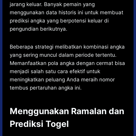
jarang keluar. Banyak pemain yang
menggunakan data historis ini untuk membuat
prediksi angka yang berpotensi keluar di
pengundian berikutnya.
Beberapa strategi melibatkan kombinasi angka
yang sering muncul dalam periode tertentu.
Memanfaatkan pola angka dengan cermat bisa
menjadi salah satu cara efektif untuk
meningkatkan peluang Anda meraih nomor
tembus pertaruhan angka ini.
Menggunakan Ramalan dan
Prediksi Togel