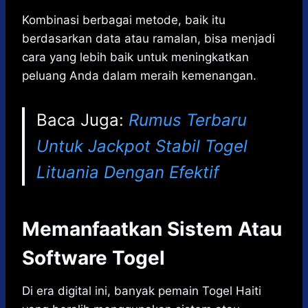
Kombinasi berbagai metode, baik itu
berdasarkan data atau ramalan, bisa menjadi
cara yang lebih baik untuk meningkatkan
peluang Anda dalam meraih kemenangan.
Baca Juga:
Rumus Terbaru
Untuk Jackpot Stabil Togel
Lituania Dengan Efektif
Memanfaatkan Sistem Atau
Software Togel
Di era digital ini, banyak pemain Togel Haiti