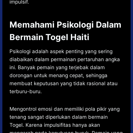
impulsif.
Memahami Psikologi Dalam
Bermain Togel Haiti
Psikologi adalah aspek penting yang sering
diabaikan dalam permainan pertaruhan angka
ini. Banyak pemain yang terjebak dalam
dorongan untuk menang cepat, sehingga
membuat keputusan yang tidak rasional atau
terburu-buru.
Mengontrol emosi dan memiliki pola pikir yang
tenang sangat diperlukan dalam bermain
Togel. Karena impulsifitas hanya akan