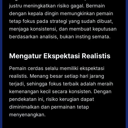
justru meningkatkan risiko gagal. Bermain
dengan kepala dingin memungkinkan pemain
tetap fokus pada strategi yang sudah dibuat,
menjaga konsistensi, dan membuat keputusan
berdasarkan analisis, bukan insting semata.
Mengatur Ekspektasi Realistis
Pemain cerdas selalu memiliki ekspektasi
realistis. Menang besar setiap hari jarang
terjadi, sehingga fokus terbaik adalah meraih
kemenangan kecil secara konsisten. Dengan
pendekatan ini, risiko kerugian dapat
diminimalkan dan permainan tetap
menyenangkan.