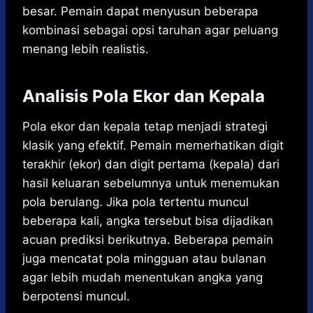
besar. Pemain dapat menyusun beberapa
kombinasi sebagai opsi taruhan agar peluang
menang lebih realistis.
Analisis Pola Ekor dan Kepala
Pola ekor dan kepala tetap menjadi strategi
klasik yang efektif. Pemain memerhatikan digit
terakhir (ekor) dan digit pertama (kepala) dari
hasil keluaran sebelumnya untuk menemukan
pola berulang. Jika pola tertentu muncul
beberapa kali, angka tersebut bisa dijadikan
acuan prediksi berikutnya. Beberapa pemain
juga mencatat pola mingguan atau bulanan
agar lebih mudah menentukan angka yang
berpotensi muncul.