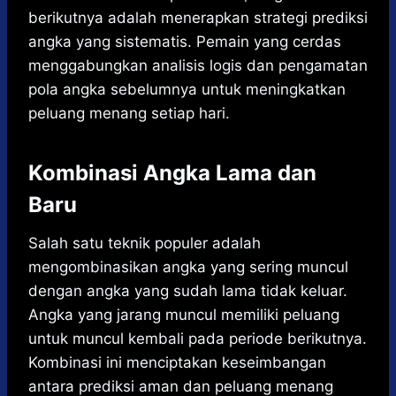
berikutnya adalah menerapkan strategi prediksi
angka yang sistematis. Pemain yang cerdas
menggabungkan analisis logis dan pengamatan
pola angka sebelumnya untuk meningkatkan
peluang menang setiap hari.
Kombinasi Angka Lama dan
Baru
Salah satu teknik populer adalah
mengombinasikan angka yang sering muncul
dengan angka yang sudah lama tidak keluar.
Angka yang jarang muncul memiliki peluang
untuk muncul kembali pada periode berikutnya.
Kombinasi ini menciptakan keseimbangan
antara prediksi aman dan peluang menang