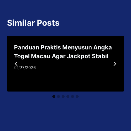
Similar Posts
Panduan Praktis Menyusun Angka
Togel Macau Agar Jackpot Stabil
01/27/2026