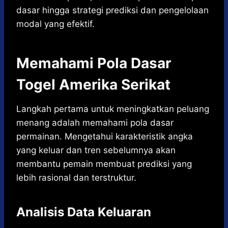
dasar hingga strategi prediksi dan pengelolaan
modal yang efektif.
Memahami Pola Dasar
Togel Amerika Serikat
Langkah pertama untuk meningkatkan peluang
menang adalah memahami pola dasar
permainan. Mengetahui karakteristik angka
yang keluar dan tren sebelumnya akan
membantu pemain membuat prediksi yang
lebih rasional dan terstruktur.
Analisis Data Keluaran