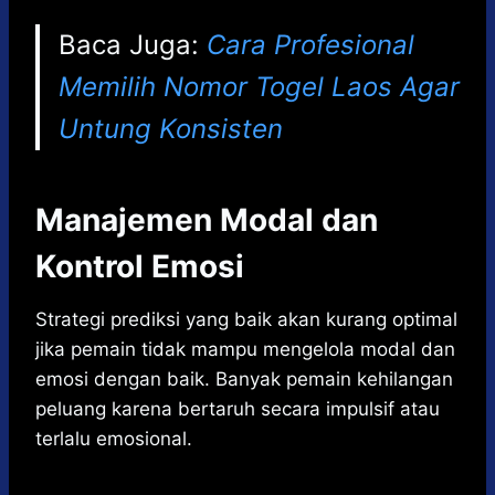
Baca Juga:
Cara Profesional
Memilih Nomor Togel Laos Agar
Untung Konsisten
Manajemen Modal dan
Kontrol Emosi
Strategi prediksi yang baik akan kurang optimal
jika pemain tidak mampu mengelola modal dan
emosi dengan baik. Banyak pemain kehilangan
peluang karena bertaruh secara impulsif atau
terlalu emosional.