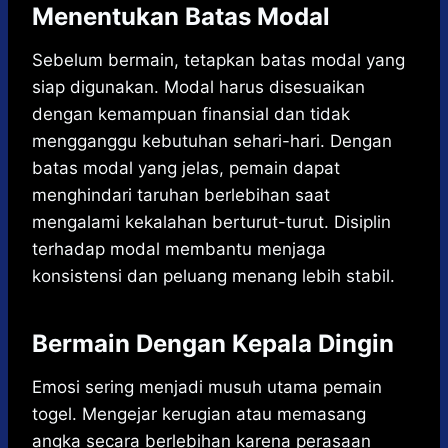
Menentukan Batas Modal
Sebelum bermain, tetapkan batas modal yang
siap digunakan. Modal harus disesuaikan
dengan kemampuan finansial dan tidak
mengganggu kebutuhan sehari-hari. Dengan
batas modal yang jelas, pemain dapat
menghindari taruhan berlebihan saat
mengalami kekalahan berturut-turut. Disiplin
terhadap modal membantu menjaga
konsistensi dan peluang menang lebih stabil.
Bermain Dengan Kepala Dingin
Emosi sering menjadi musuh utama pemain
togel. Mengejar kerugian atau memasang
angka secara berlebihan karena perasaan